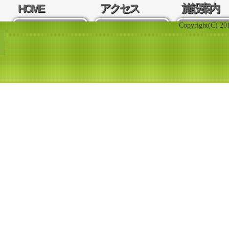
HOME
アクセス
施設案内
Copyright(C) 201
ホーム画面へ
周辺地図のご
ペット霊
戻ります
案内
（安心院
設のご案